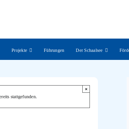
um den Kirchensee mit R
n
Projekte
Führungen
Der Schaalsee
Förd
×
reits stattgefunden.