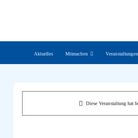
Naturkundliche Führung 
Skip
to
content
Aktuelles
Mitmachen
Veranstaltunge
Diese Veranstaltung hat be