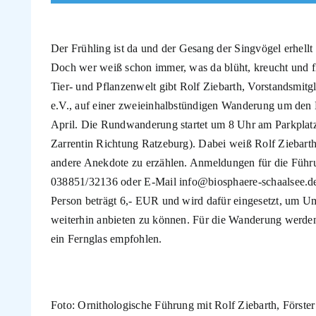
Der Frühling ist da und der Gesang der Singvögel erhell
Doch wer weiß schon immer, was da blüht, kreucht und fli
Tier- und Pflanzenwelt gibt Rolf Ziebarth, Vorstandsmitg
e.V., auf einer zweieinhalbstündigen Wanderung um den 
April. Die Rundwanderung startet um 8 Uhr am Parkplatz
Zarrentin Richtung Ratzeburg). Dabei weiß Rolf Ziebarth 
andere Anekdote zu erzählen. Anmeldungen für die Führu
038851/32136 oder E-Mail info@biosphaere-schaalsee.d
Person beträgt 6,- EUR und wird dafür eingesetzt, um Um
weiterhin anbieten zu können. Für die Wanderung werden
ein Fernglas empfohlen.
Foto: Ornithologische Führung mit Rolf Ziebarth, Förster