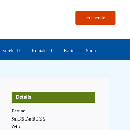
olf Ziebarth
Ich spende!
erverein
Kontakt
Karte
Shop
Details
Datum:
So., 26. April 2026
Zeit: