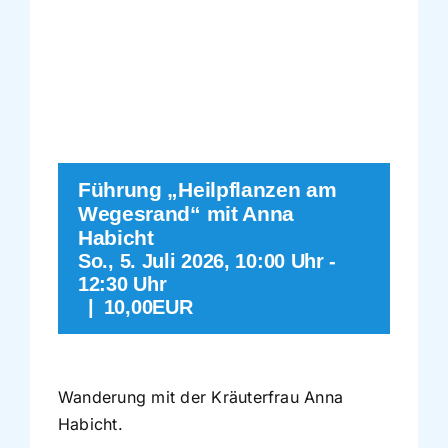
Führungen
Der Schaalsee
Förderverein
Führung „Heilpflanzen am
Wegesrand“ mit Anna
Kontakt
Habicht
So., 5. Juli 2026, 10:00 Uhr
-
12:30 Uhr
Karte
|
10,00EUR
Shop
Wanderung mit der Kräuterfrau Anna
Habicht.