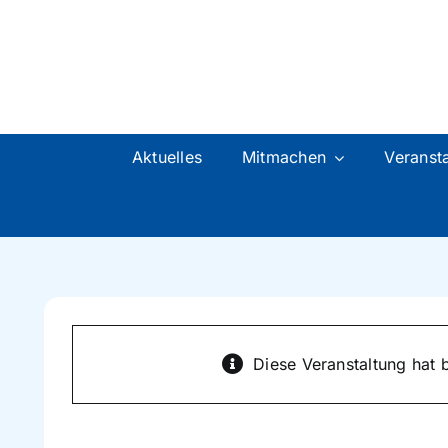
Biosphäre-Schaalsee-Ma
Skip
to
content
Aktuelles
Mitmachen
Veranst
Diese Veranstaltung hat b