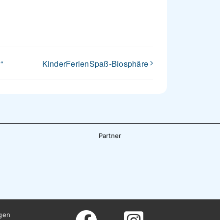
“
KinderFerienSpaß-Biosphäre
Partner
gen