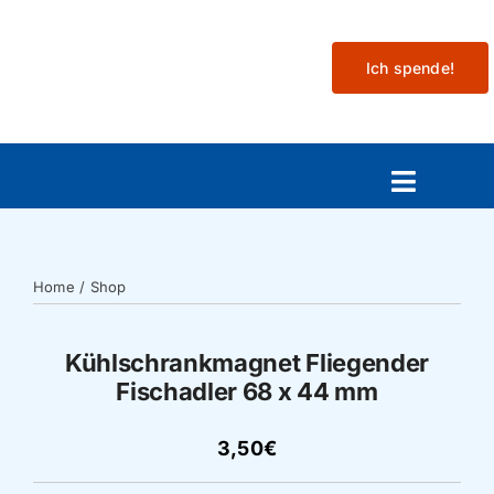
Skip
to
Ich spende!
content
Toggle
Navigat
Aktuelles
Home
/
Shop
Mitmachen
Kühlschrankmagnet Fliegender
Veranstaltungen
Fischadler 68 x 44 mm
3,50€
Projekte