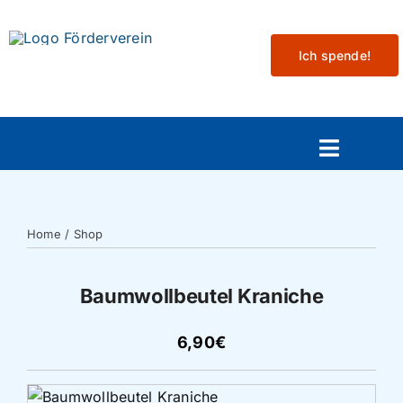
Skip
to
Ich spende!
content
Toggle
Navigat
Aktuelles
Home
/
Shop
Mitmachen
Baumwollbeutel Kraniche
Veranstaltungen
6,90€
Projekte