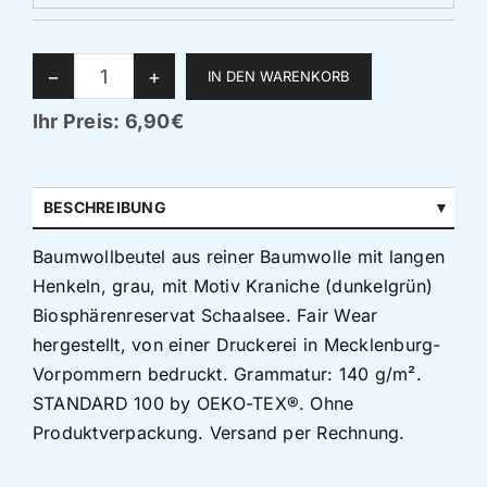
Führungen
Produktanzahl auswählen
−
+
Der Schaalsee
Ihr Preis:
6,90€
Förderverein
BESCHREIBUNG
Kontakt
Baumwollbeutel aus reiner Baumwolle mit langen
Henkeln, grau, mit Motiv Kraniche (dunkelgrün)
Karte
Biosphärenreservat Schaalsee. Fair Wear
hergestellt, von einer Druckerei in Mecklenburg-
Vorpommern bedruckt. Grammatur: 140 g/m².
Shop
STANDARD 100 by OEKO-TEX®. Ohne
Produktverpackung. Versand per Rechnung.