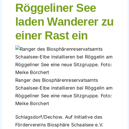
Röggeliner See
Führungen
laden Wanderer zu
Der Schaalsee
einer Rast ein
Förderverein
Kontakt
Ranger des Biosphärenreservatsamts
Karte
Schaalsee-Elbe installieren bei Röggelin am
Röggeliner See eine neue Sitzgruppe. Foto:
Shop
Meike Borchert
Schlagsdorf/Dechow. Auf Initiative des
Fördervereins Biosphäre Schaalsee e.V.