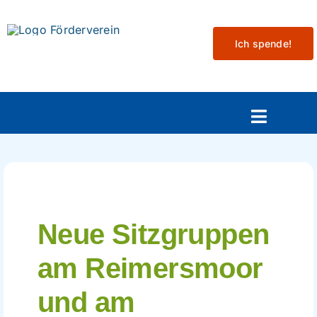
Skip
to
Ich spende!
content
Toggle
Navigat
Aktuelles
Mitmachen
Neue Sitzgruppen
Veranstaltungen
am Reimersmoor
Projekte
und am