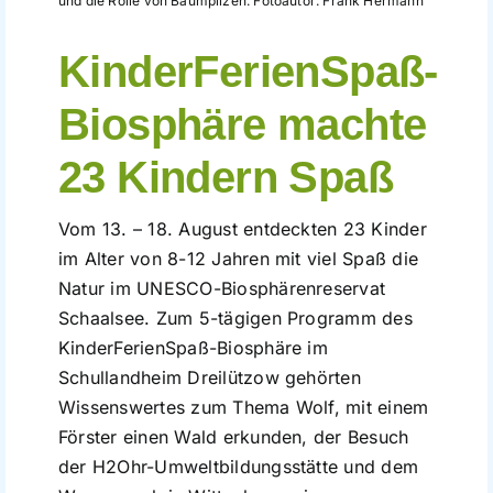
und die Rolle von Baumpilzen. Fotoautor: Frank Hermann
Führungen
KinderFerienSpaß-
Der Schaalsee
Biosphäre machte
23 Kindern Spaß
Förderverein
Vom 13. – 18. August entdeckten 23 Kinder
Kontakt
im Alter von 8-12 Jahren mit viel Spaß die
Natur im UNESCO-Biosphärenreservat
Karte
Schaalsee. Zum 5-tägigen Programm des
KinderFerienSpaß-Biosphäre im
Schullandheim Dreilützow gehörten
Shop
Wissenswertes zum Thema Wolf, mit einem
Förster einen Wald erkunden, der Besuch
der H2Ohr-Umweltbildungsstätte und dem