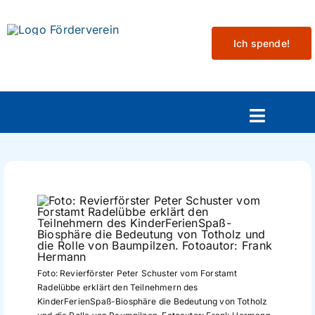
Skip
to
Ich spende!
content
Toggle
Navigat
Aktuelles
Mitmachen
Veranstaltungen
Foto: Revierförster Peter Schuster vom Forstamt
Radelübbe erklärt den Teilnehmern des
Projekte
KinderFerienSpaß-Biosphäre die Bedeutung von Totholz