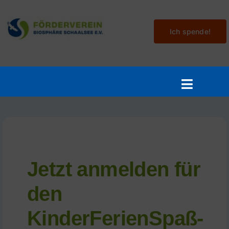
Skip
to
Ich spende!
content
Toggle
Navigat
Aktuelles
Mitmachen
Jetzt anmelden für
Veranstaltungen
den
Projekte
KinderFerienSpaß-