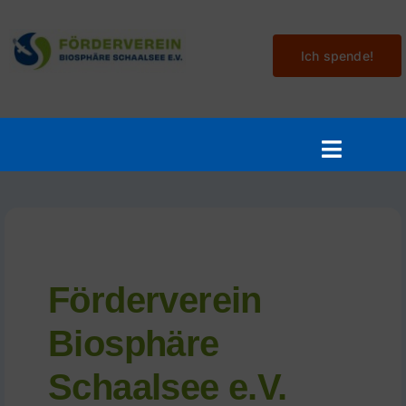
Skip
to
Ich spende!
content
Toggle
Navigat
Aktuelles
Mitmachen
Förderverein
Veranstaltungen
Biosphäre
Projekte
Schaalsee e.V.