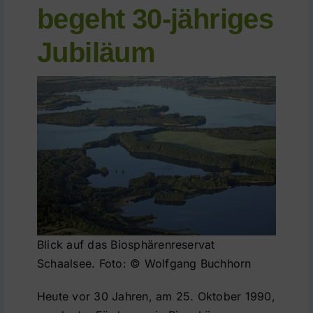
begeht 30-jähriges
Führungen
Jubiläum
Der Schaalsee
Förderverein
Kontakt
Karte
Shop
Blick auf das Biosphärenreservat
Schaalsee. Foto: © Wolfgang Buchhorn
Heute vor 30 Jahren, am 25. Oktober 1990,