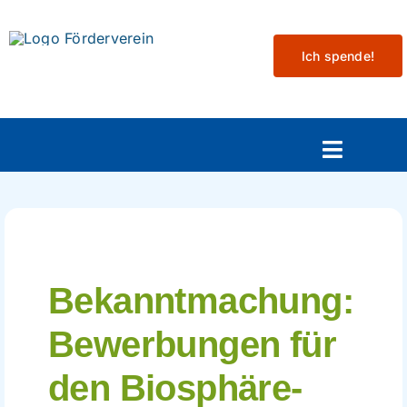
Skip
to
Ich spende!
content
Toggle
Navigat
Aktuelles
Mitmachen
Bekanntmachung:
Veranstaltungen
Bewerbungen für
Projekte
den Biosphäre-